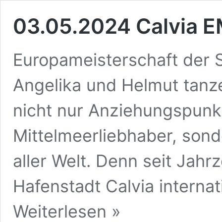
03.05.2024 Calvia E
Europameisterschaft der Se
Angelika und Helmut tanzen
nicht nur Anziehungspunk
Mittelmeerliebhaber, sond
aller Welt. Denn seit Jah
Hafenstadt Calvia internat
03.05.2024
Weiterlesen »
Calvia