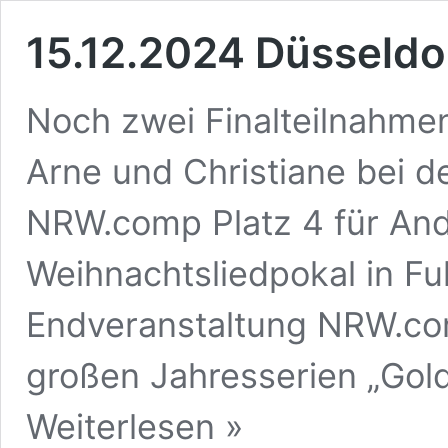
15.12.2024 Düsseldor
Noch zwei Finalteilnahmen
Arne und Christiane bei d
NRW.comp Platz 4 für An
Weihnachtsliedpokal in F
Endveranstaltung NRW.co
großen Jahresserien „Gol
15.12.2024
Weiterlesen »
Düsseldorf