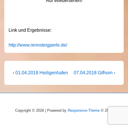
Auf Wiedersehen!
Link und Ergebnisse:
http://www.rennsteigperle.de/
Beitragsnavigation
Vorheriger
Nächster
‹ 01.04.2018 Heiligenhafen
07.04.2018 Gifhorn ›
Beitrag
Beitrag
ist
ist
Copyright © 2026 | Powered by
Responsive-Theme
© 2026