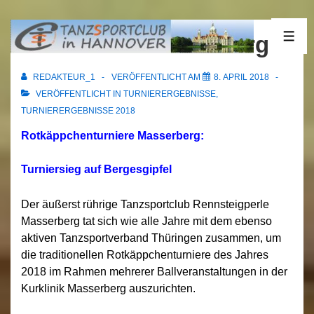
↓
Zum
06.04.2018 Masserberg
ME
Inhalt
REDAKTEUR_1
VERÖFFENTLICHT AM
8. APRIL 2018
VERÖFFENTLICHT IN
TURNIERERGEBNISSE
,
TURNIERERGEBNISSE 2018
Rotkäppchenturniere Masserberg:
Turniersieg auf Bergesgipfel
Der äußerst rührige Tanzsportclub Rennsteigperle
Masserberg tat sich wie alle Jahre mit dem ebenso
aktiven Tanzsportverband Thüringen zusammen, um
die traditionellen Rotkäppchenturniere des Jahres
2018 im Rahmen mehrerer Ballveranstaltungen in der
Kurklinik Masserberg auszurichten.