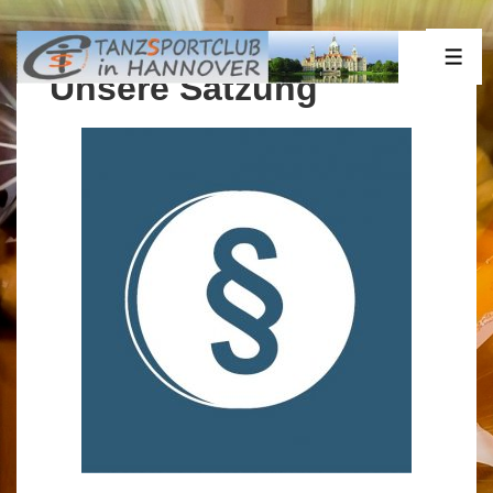
↓
Zum
ME
Inhalt
Unsere Satzung