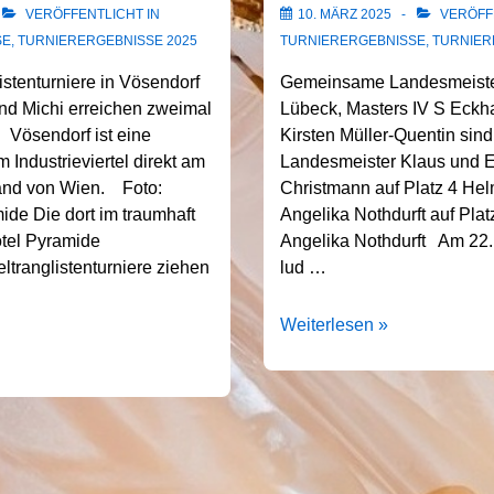
VERÖFFENTLICHT IN
10. MÄRZ 2025
VERÖFFE
SE
,
TURNIERERGEBNISSE 2025
TURNIERERGEBNISSE
,
TURNIER
tenturniere in Vösendorf
Gemeinsame Landesmeister
nd Michi erreichen zweimal
Lübeck, Masters IV S Eckh
e Vösendorf ist eine
Kirsten Müller-Quentin sin
Industrieviertel direkt am
Landesmeister Klaus und E
rand von Wien. Foto:
Christmann auf Platz 4 He
ide Die dort im traumhaft
Angelika Nothdurft auf Pla
tel Pyramide
Angelika Nothdurft Am 22.
ltranglistenturniere ziehen
lud …
22.02.2025
Weiterlesen »
Lübeck
GLM
Mas
IV