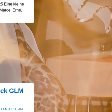
5 Eine kleine
 Marcel Erné,
eck GLM
FFENTLICHT AM