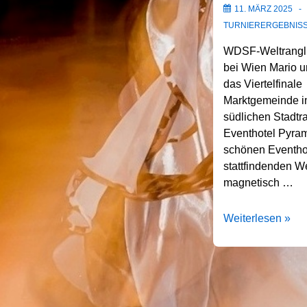
11. MÄRZ 2025
TURNIERERGEBNIS
WDSF-Weltranglis
bei Wien Mario u
das Viertelfinal
Marktgemeinde im 
südlichen Stadt
Eventhotel Pyram
schönen Eventho
stattfindenden We
magnetisch …
23.02.2025
Weiterlesen »
Wien-
Vösendorf
WDSF