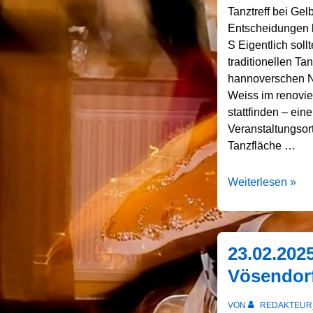
Tanztreff bei Ge
Entscheidungen b
S Eigentlich soll
traditionellen Ta
hannoverschen N
Weiss im renovie
stattfinden – ei
Veranstaltungsor
Tanzfläche …
22.03.2025
Weiterlesen »
Celle
Tanztreff
Gelb-
Weiss
23.02.202
Vösendor
VON
REDAKTEUR