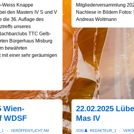
lb-Weiss Knappe
Mitgliederversammlung 202
ei den Masters IV S und V
Nachlese in Bildern Fotos:
te die 36. Auflage des
Andreas Woltmann
nztreffs unseres
achbarclubs TTC Gelb-
rten Bürgerhaus Misburg
nem bewährten
t mit einer sehr geräumigen
5 Wien-
22.02.2025 Lüb
f WDSF
Mas IV
_1
VERÖFFENTLICHT AM
VON
REDAKTEUR_1
VERÖ