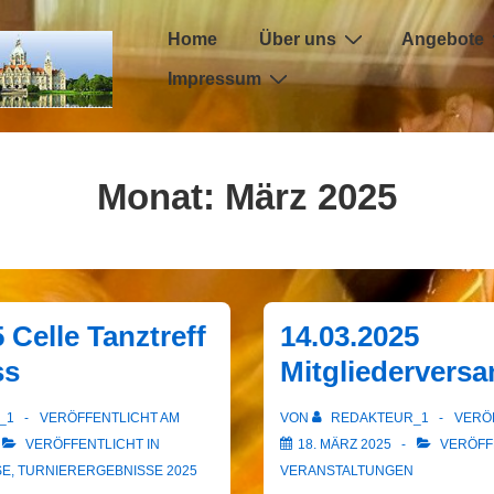
Hauptnavigation
Home
Über uns
Angebote
Impressum
Monat:
März 2025
 Celle Tanztreff
14.03.2025
ss
Mitgliedervers
_1
VERÖFFENTLICHT AM
VON
REDAKTEUR_1
VERÖ
VERÖFFENTLICHT IN
18. MÄRZ 2025
VERÖFF
SE
,
TURNIERERGEBNISSE 2025
VERANSTALTUNGEN