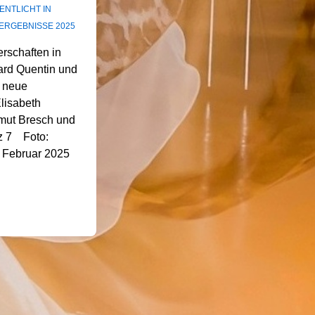
NTLICHT IN
ERGEBNISSE 2025
schaften in
ard Quentin und
d neue
lisabeth
lmut Bresch und
tz 7 Foto:
 Februar 2025