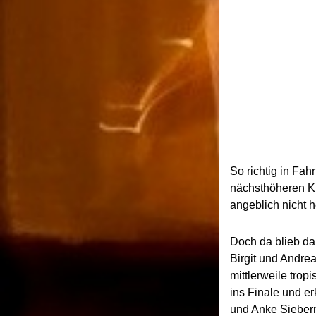
So richtig in Fah
nächsthöheren Kl
angeblich nicht h
Doch da blieb da
Birgit und Andre
mittlerweile tro
ins Finale und er
und Anke Sieber