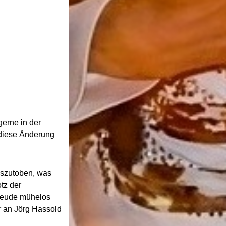
gerne in der
 diese Änderung
auszutoben, was
tz der
Freude mühelos
er an Jörg Hassold