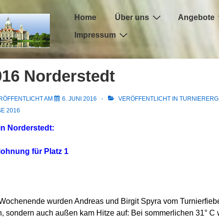
Hauptnavigation
Home
Über uns
Angebote
Impressum
016 Norderstedt
RÖFFENTLICHT AM
6. JUNI 2016
VERÖFFENTLICHT IN
TURNIERERG
E 2016
n Norderstedt:
ohnung für Platz 1
Wochenende wurden Andreas und Birgit Spyra vom Turnierfiebe
ich, sondern auch außen kam Hitze auf: Bei sommerlichen 31° C 