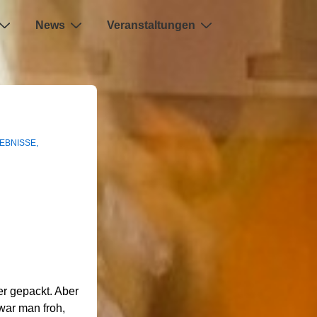
News
Veranstaltungen
EBNISSE
,
r gepackt. Aber
war man froh,