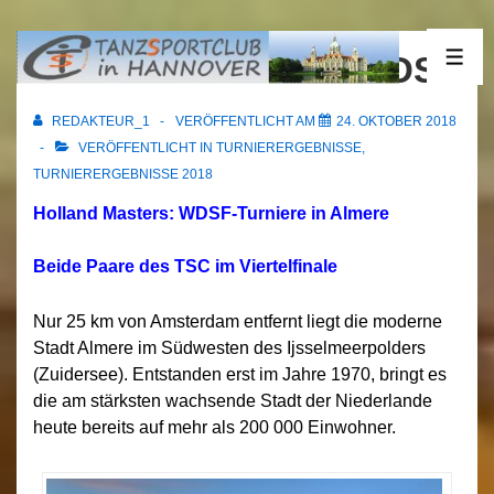
↓
Zum
19.10.2018 Almere WDSF
ME
Inhalt
REDAKTEUR_1
VERÖFFENTLICHT AM
24. OKTOBER 2018
VERÖFFENTLICHT IN
TURNIERERGEBNISSE
,
TURNIERERGEBNISSE 2018
Holland Masters: WDSF-Turniere in Almere
Beide Paare des TSC im Viertelfinale
Nur 25 km von Amsterdam entfernt liegt die moderne
Stadt Almere im Südwesten des Ijsselmeerpolders
(Zuidersee). Entstanden erst im Jahre 1970, bringt es
die am stärksten wachsende Stadt der Niederlande
heute bereits auf mehr als 200 000 Einwohner.