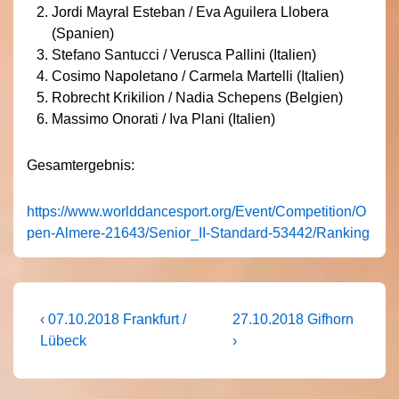
Jordi Mayral Esteban / Eva Aguilera Llobera
(Spanien)
Stefano Santucci / Verusca Pallini (Italien)
Cosimo Napoletano / Carmela Martelli (Italien)
Robrecht Krikilion / Nadia Schepens (Belgien)
Massimo Onorati / Iva Plani (Italien)
Gesamtergebnis:
https://www.worlddancesport.org/Event/Competition/O
pen-Almere-21643/Senior_II-Standard-53442/Ranking
Beitragsnavigation
Vorheriger
Nächster
‹ 07.10.2018 Frankfurt /
27.10.2018 Gifhorn
Beitrag
Beitrag
Lübeck
›
ist
ist