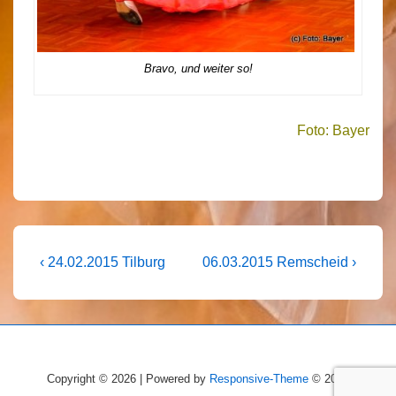
Bravo, und weiter so!
Foto: Bayer
Beitragsnavigation
Vorheriger
Nächster
‹ 24.02.2015 Tilburg
06.03.2015 Remscheid ›
Beitrag
Beitrag
ist
ist
Copyright © 2026 | Powered by
Responsive-Theme
© 2026