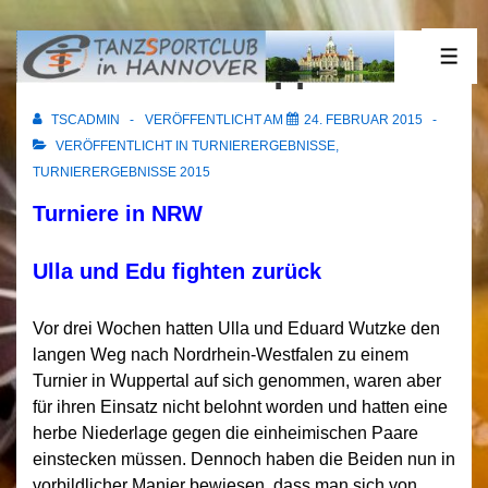
↓
Zum
24.02.2015 Wuppertal
ME
Inhalt
TSCADMIN
VERÖFFENTLICHT AM
24. FEBRUAR 2015
VERÖFFENTLICHT IN
TURNIERERGEBNISSE
,
TURNIERERGEBNISSE 2015
Turniere in NRW
Ulla und Edu fighten zurück
Vor drei Wochen hatten Ulla und Eduard Wutzke den
langen Weg nach Nordrhein-Westfalen zu einem
Turnier in Wuppertal auf sich genommen, waren aber
für ihren Einsatz nicht belohnt worden und hatten eine
herbe Niederlage gegen die einheimischen Paare
einstecken müssen. Dennoch haben die Beiden nun in
vorbildlicher Manier bewiesen, dass man sich von