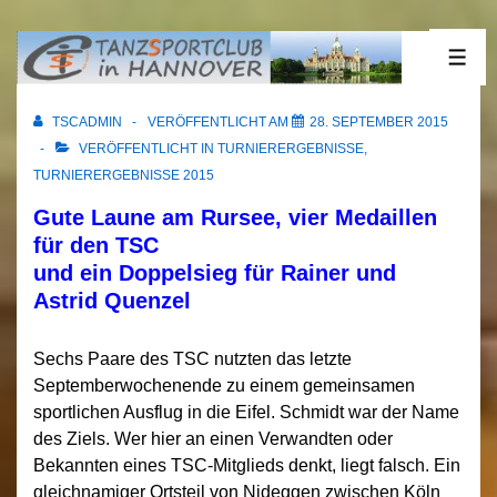
↓
Zum
28.09.2015 Rursee
ME
Inhalt
TSCADMIN
VERÖFFENTLICHT AM
28. SEPTEMBER 2015
VERÖFFENTLICHT IN
TURNIERERGEBNISSE
,
TURNIERERGEBNISSE 2015
Gute Laune am Rursee, vier Medaillen
für den TSC
und ein Doppelsieg für Rainer und
Astrid Quenzel
Sechs Paare des TSC nutzten das letzte
Septemberwochenende zu einem gemeinsamen
sportlichen Ausflug in die Eifel. Schmidt war der Name
des Ziels. Wer hier an einen Verwandten oder
Bekannten eines TSC-Mitglieds denkt, liegt falsch. Ein
gleichnamiger Ortsteil von Nideggen zwischen Köln