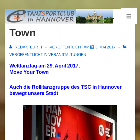
↓
Zum
29.04.2017 Move Your
ME
Inhalt
Town
REDAKTEUR_1
VERÖFFENTLICHT AM
3. MAI 2017
VERÖFFENTLICHT IN
VERANSTALTUNGEN
Welttanztag am 29. April 2017:
Move Your Town
Auch die Rollitanzgruppe des TSC in Hannover
bewegt unsere Stadt