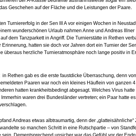
urnieren der A-Klasse beurteilte ausnahmsweise sogar ein sie
das Geschehen auf der Fläche und die Leistungen der Paare.
ten Turniererfolg in der Sen III A vor einigen Wochen in Neustad
einem wunderschönen Urlaub nahmen Anne und Andreas Illner 
uf dem Tanzparkett in Angriff. Die Turnierstätte in Rethen ver
rinnerung, hatten sie doch vor Jahren dort ein Turnier der Sen
 überaus herzliche Turnieratmosphäre noch lange positiv in E
 in Rethen gab es die erste faustdicke Überraschung, denn vo
gemeldeten Paaren war noch ein kleines Häuflein von ganzen 4
anderen hatten krankheitsbedingt abgesagt. Welches Virus hatte
mmerhin waren drei Bundesländer vertreten; ein Paar hatte es
verschlagen.
fand Andreas etwas albtraumartig, denn der „glatteisähnliche“
ndelte so manchen Schritt in eine Rutschpartie – von Standfe
e sein. Dementsprechend unsicher war das Gefühl vor der Endr