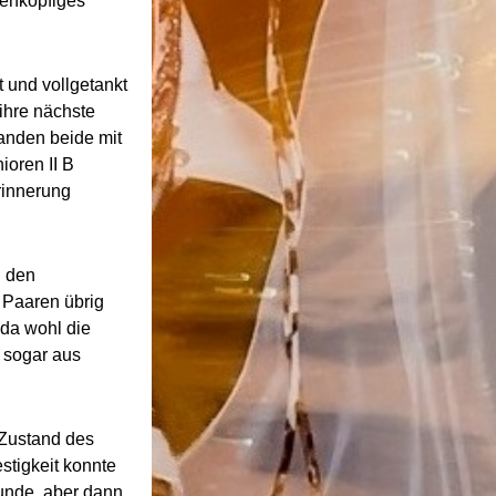
benköpfiges
t und vollgetankt
ihre nächste
banden beide mit
ioren II B
rinnerung
n den
 Paaren übrig
 da wohl die
 sogar aus
 Zustand des
stigkeit konnte
unde, aber dann