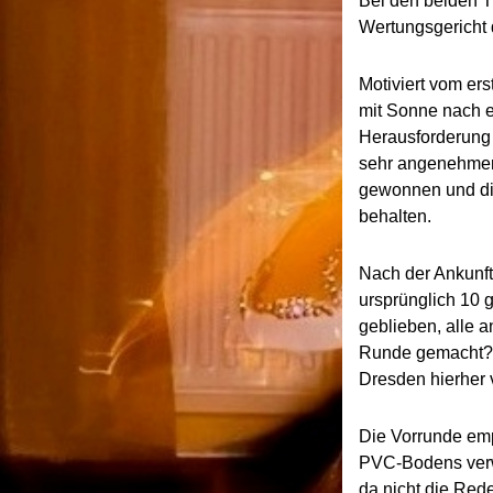
Bei den beiden T
Wertungsgericht 
Motiviert vom ers
mit Sonne nach 
Herausforderung a
sehr angenehmer E
gewonnen und die
behalten.
Nach der Ankunft
ursprünglich 10 
geblieben, alle 
Runde gemacht? I
Dresden hierher 
Die Vorrunde emp
PVC-Bodens verwa
da nicht die Red