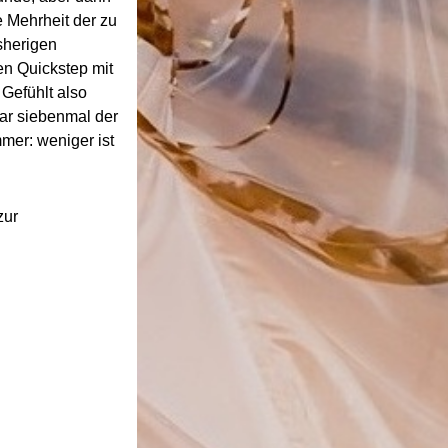
e Mehrheit der zu
sherigen
en Quickstep mit
Gefühlt also
ar siebenmal der
mmer: weniger ist
zur