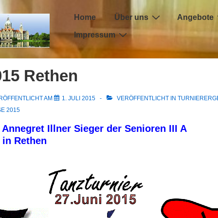
Hauptnavigation
Home
Über uns
Angebote
Impressum
015 Rethen
RÖFFENTLICHT AM
1. JULI 2015
VERÖFFENTLICHT IN
TURNIERERG
E 2015
Annegret Illner Sieger der Senioren III A
 in Rethen