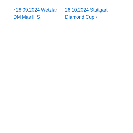
Beitragsnavigation
Vorheriger
Nächster
‹ 28.09.2024 Wetzlar
26.10.2024 Stuttgart
Beitrag
Beitrag
DM Mas III S
Diamond Cup ›
ist
ist