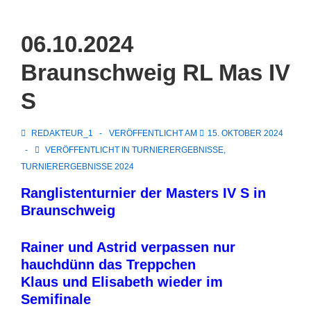
↓
Zum
06.10.2024
Inhalt
Braunschweig RL Mas IV
S
REDAKTEUR_1
VERÖFFENTLICHT AM
15. OKTOBER 2024
VERÖFFENTLICHT IN
TURNIERERGEBNISSE
,
TURNIERERGEBNISSE 2024
Ranglistenturnier der Masters IV S in
Braunschweig
Rainer und Astrid verpassen nur
hauchdünn das Treppchen
Klaus und Elisabeth wieder im
Semifinale