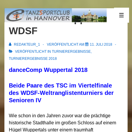
↓
Zum
07.07.2018 Wuppertal
ME
Inhalt
WDSF
REDAKTEUR_1
VERÖFFENTLICHT AM
11. JULI 2018
VERÖFFENTLICHT IN
TURNIERERGEBNISSE
,
TURNIERERGEBNISSE 2018
danceComp Wuppertal 2018
Beide Paare des TSC im Viertelfinale
des WDSF-Weltranglistenturniers der
Senioren IV
Wie schon in den Jahren zuvor war die prächtige
historische Stadthalle im großen Schloss auf einem
Hügel Wuppertals unter einem traumhaft