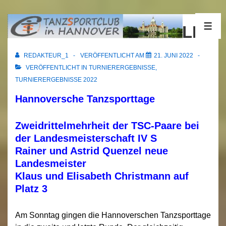
↓
Zum
12.06.2022 Hannover LM
ME
Inhalt
REDAKTEUR_1
VERÖFFENTLICHT AM
21. JUNI 2022
VERÖFFENTLICHT IN
TURNIERERGEBNISSE
,
TURNIERERGEBNISSE 2022
Hannoversche Tanzsporttage
Zweidrittelmehrheit der TSC-Paare bei
der Landesmeisterschaft IV S
Rainer und Astrid Quenzel neue
Landesmeister
Klaus und Elisabeth Christmann auf
Platz 3
Am Sonntag gingen die Hannoverschen Tanzsporttage