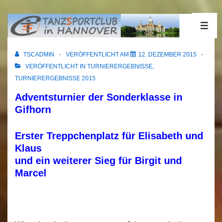
↓
Zum
12.12.2015 Gifhorn
ME
Inhalt
TSCADMIN
VERÖFFENTLICHT AM
12. DEZEMBER 2015
VERÖFFENTLICHT IN
TURNIERERGEBNISSE
,
TURNIERERGEBNISSE 2015
Adventsturnier der Sonderklasse in
Gifhorn
Erster Treppchenplatz für Elisabeth und
Klaus
und ein weiterer Sieg für Birgit und
Marcel