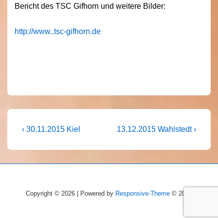
Bericht des TSC Gifhorn und weitere Bilder:
http://www..tsc-gifhorn.de
Beitragsnavigation
Vorheriger
Nächster
‹ 30.11.2015 Kiel
13.12.2015 Wahlstedt ›
Beitrag
Beitrag
ist
ist
Copyright © 2026 | Powered by
Responsive-Theme
© 2026