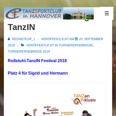
↓
Zum
16.09.2018 Duisburg
ME
Inhalt
TanzIN
REDAKTEUR_1
VERÖFFENTLICHT AM
20. SEPTEMBER
2018
VERÖFFENTLICHT IN
TURNIERERGEBNISSE
,
TURNIERERGEBNISSE 2018
Rollstuhl-TanzIN Festival 2018
Platz 4 für Sigrid und Hermann