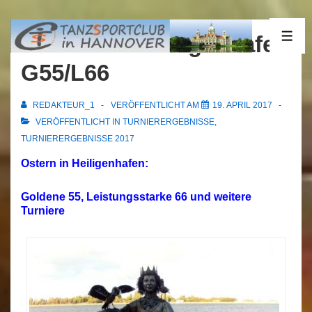
↓
Zum
17.04.2017 Heiligenhafen
ME
Inhalt
G55/L66
REDAKTEUR_1
VERÖFFENTLICHT AM
19. APRIL 2017
VERÖFFENTLICHT IN
TURNIERERGEBNISSE
,
TURNIERERGEBNISSE 2017
Ostern in Heiligenhafen:
Goldene 55, Leistungsstarke 66 und weitere
Turniere