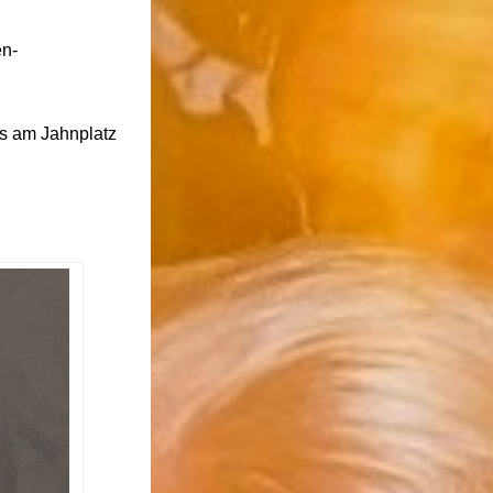
en-
s am Jahnplatz