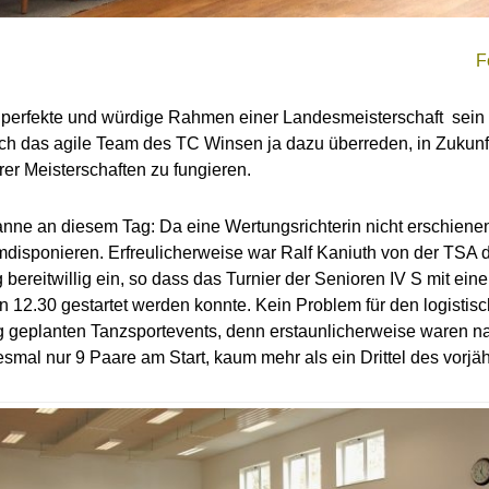
F
er perfekte und würdige Rahmen einer Landesmeisterschaft sein
sich das agile Team des TC Winsen ja dazu überreden, in Zukunft
er Meisterschaften zu fungieren.
anne an diesem Tag: Da eine Wertungsrichterin nicht erschiene
umdisponieren. Erfreulicherweise war Ralf Kaniuth von der TSA
 bereitwillig ein, so dass das Turnier der Senioren IV S mit ein
 12.30 gestartet werden konnte. Kein Problem für den logistis
ig geplanten Tanzsportevents, denn erstaunlicherweise waren na
mal nur 9 Paare am Start, kaum mehr als ein Drittel des vorjäh