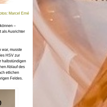
otos: Marcel Erné
 können –
 als Ausrichter
n war, musste
 des HSV zur
er halbstündigen
chen Ablauf des
ch etlichen
rigen Feldes.