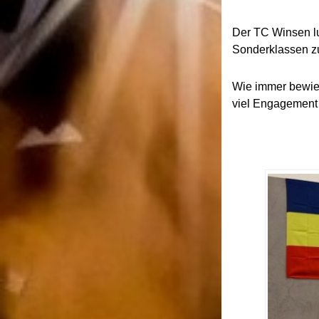
Der TC Winsen l
Sonderklassen zu
Wie immer bewie
viel Engagement