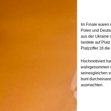
Im Finale waren d
Polen und Deutsc
aus der Ukraine m
landete auf Plat
Platzziffer 18 di
Hochmotiviert ha
wahrgenommen un
seinesgleichen s
bunt durcheinand
ausmachten.