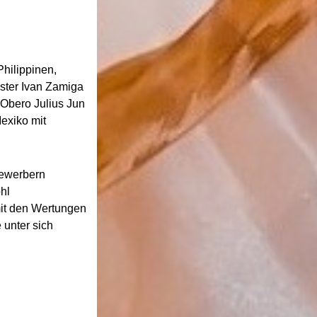
Philippinen,
ster Ivan Zamiga
 Obero Julius Jun
exiko mit
bewerbern
hl
mit den Wertungen
 unter sich