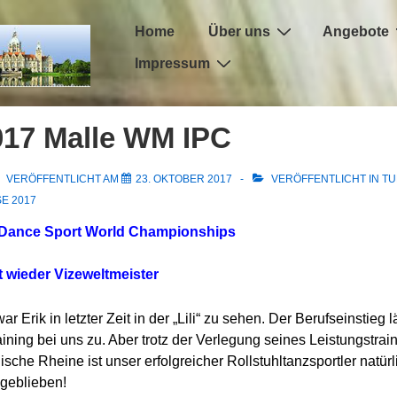
Hauptnavigation
Home
Über uns
Angebote
Impressum
017 Malle WM IPC
VERÖFFENTLICHT AM
23. OKTOBER 2017
VERÖFFENTLICHT IN
TU
E 2017
 Dance Sport World Championships
t wieder Vizeweltmeister
r Erik in letzter Zeit in der „Lili“ zu sehen. Der Berufseinstieg l
ning bei uns zu. Aber trotz der Verlegung seines Leistungstrain
ische Rheine ist unser erfolgreicher Rollstuhltanzsportler nat
 geblieben!