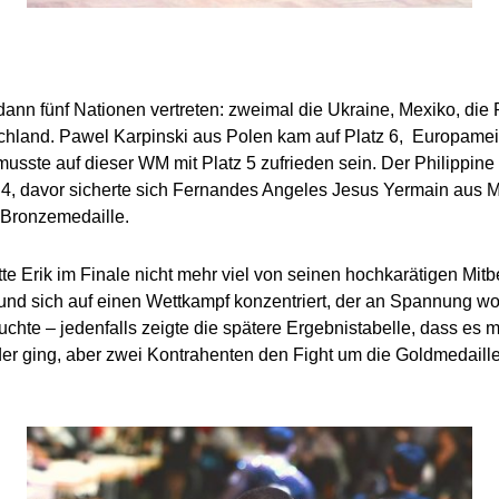
ann fünf Nationen vertreten: zweimal die Ukraine, Mexiko, die 
hland. Pawel Karpinski aus Polen kam auf Platz 6, Europamei
usste auf dieser WM mit Platz 5 zufrieden sein. Der Philippine
z 4, davor sicherte sich Fernandes Angeles Jesus Yermain aus M
e Bronzemedaille.
tte Erik im Finale nicht mehr viel von seinen hochkarätigen Mit
d sich auf einen Wettkampf konzentriert, der an Spannung wo
uchte – jedenfalls zeigte die spätere Ergebnistabelle, dass es 
er ging, aber zwei Kontrahenten den Fight um die Goldmedaille