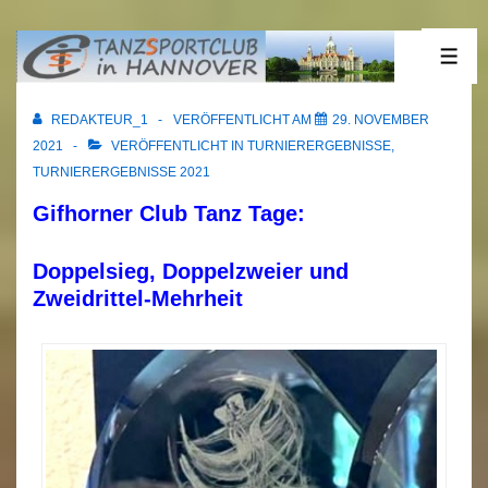
↓
Zum
21.11.2021 Gifhorn
ME
Inhalt
REDAKTEUR_1
VERÖFFENTLICHT AM
29. NOVEMBER
2021
VERÖFFENTLICHT IN
TURNIERERGEBNISSE
,
TURNIERERGEBNISSE 2021
Gifhorner Club Tanz Tage:
Doppelsieg, Doppelzweier und
Zweidrittel-Mehrheit