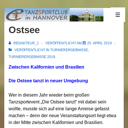
↓
Zum
22.04.2019 Holm /
ME
Inhalt
Ostsee
REDAKTEUR_1
VERÖFFENTLICHT AM
25. APRIL 2019
VERÖFFENTLICHT IN
TURNIERERGEBNISSE
,
TURNIERERGEBNISSE 2019
Zwischen Kalifornien und Brasilien
Die Ostsee tanzt in neuer Umgebung
Wer in diesem Jahr wieder beim großen
Tanzsportevent „Die Ostsee tanzt“ mit dabei sein
wollte, musste sich auf eine lange Anreise gefasst
machen – denn der neue Veranstaltungsort liegt etwa
in der Mitte zwischen Kalifornien und Brasilien.