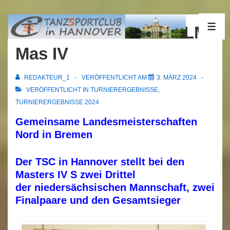
↓
Zum
24.02.2024 Bremen GLM
ME
Inhalt
Mas IV
REDAKTEUR_1
VERÖFFENTLICHT AM
3. MÄRZ 2024
VERÖFFENTLICHT IN
TURNIERERGEBNISSE
,
TURNIERERGEBNISSE 2024
Gemeinsame Landesmeisterschaften
Nord in Bremen
Der TSC in Hannover stellt bei den
Masters IV S
zwei Drittel
der niedersächsischen Mannschaft, zwei
Finalpaare und den Gesamtsieger