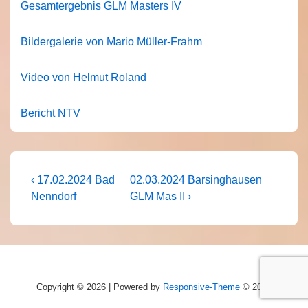
Gesamtergebnis GLM Masters IV
Bildergalerie von Mario Müller-Frahm
Video von Helmut Roland
Bericht NTV
Beitragsnavigation
Vorheriger
Nächster
‹ 17.02.2024 Bad
02.03.2024 Barsinghausen
Beitrag
Beitrag
Nenndorf
GLM Mas II ›
ist
ist
Copyright © 2026 | Powered by
Responsive-Theme
© 2026