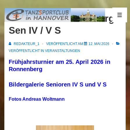
↓
Zum
25.04.2026 Ronnenberg
ME
Inhalt
Sen IV / V S
REDAKTEUR_1
VERÖFFENTLICHT AM
12. MAI 2026
VERÖFFENTLICHT IN
VERANSTALTUNGEN
Frühjahrsturnier am 25. April 2026 in
Ronnenberg
Bildergalerie Senioren IV S und V S
Fotos Andreas Woltmann