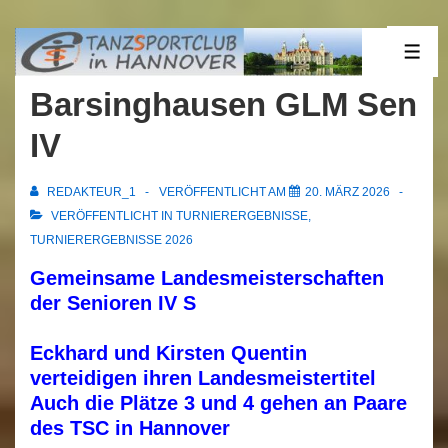
↓
Zum
01.03.2026
ME
Inhalt
Barsinghausen GLM Sen
IV
REDAKTEUR_1
VERÖFFENTLICHT AM
20. MÄRZ 2026
VERÖFFENTLICHT IN
TURNIERERGEBNISSE
,
TURNIERERGEBNISSE 2026
Gemeinsame Landesmeisterschaften
der Senioren IV S
Eckhard und Kirsten Quentin
verteidigen ihren Landesmeistertitel
Auch die Plätze 3 und 4 gehen an Paare
des TSC in Hannover