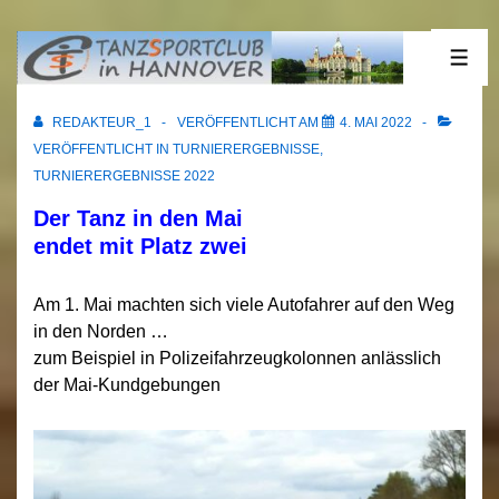
↓
Zum
01.05.2022 Elmshorn
ME
Inhalt
REDAKTEUR_1
VERÖFFENTLICHT AM
4. MAI 2022
VERÖFFENTLICHT IN
TURNIERERGEBNISSE
,
TURNIERERGEBNISSE 2022
Der Tanz in den Mai
endet mit Platz zwei
Am 1. Mai machten sich viele Autofahrer auf den Weg
in den Norden …
zum Beispiel in Polizeifahrzeugkolonnen anlässlich
der Mai-Kundgebungen