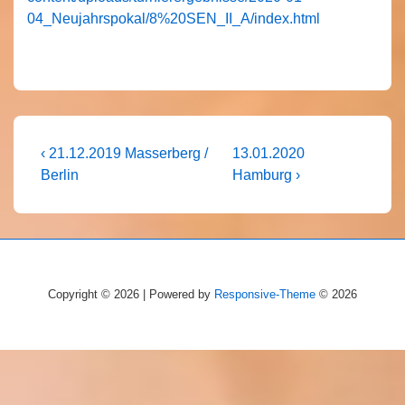
04_Neujahrspokal/8%20SEN_II_A/index.html
Beitragsnavigation
Vorheriger
Nächster
‹ 21.12.2019 Masserberg /
13.01.2020
Beitrag
Beitrag
Berlin
Hamburg ›
ist
ist
Copyright © 2026 | Powered by
Responsive-Theme
© 2026