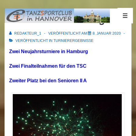
↓
Zum
04.01.2020 Hamburg
ME
Inhalt
REDAKTEUR_1
VERÖFFENTLICHT AM
8. JANUAR 2020
VERÖFFENTLICHT IN
TURNIERERGEBNISSE
Zwei Neujahrsturniere in Hamburg
Zwei Finalteilnahmen für den TSC
Zweiter Platz bei den Senioren II A