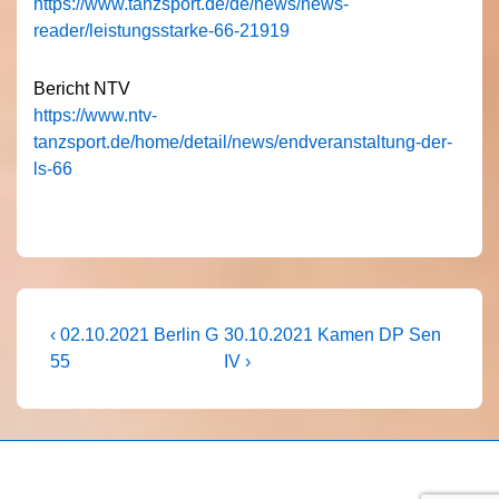
https://www.tanzsport.de/de/news/news-
reader/leistungsstarke-66-21919
Bericht NTV
https://www.ntv-
tanzsport.de/home/detail/news/endveranstaltung-der-
ls-66
Beitragsnavigation
Vorheriger
Nächster
‹ 02.10.2021 Berlin G
30.10.2021 Kamen DP Sen
Beitrag
Beitrag
55
IV ›
ist
ist