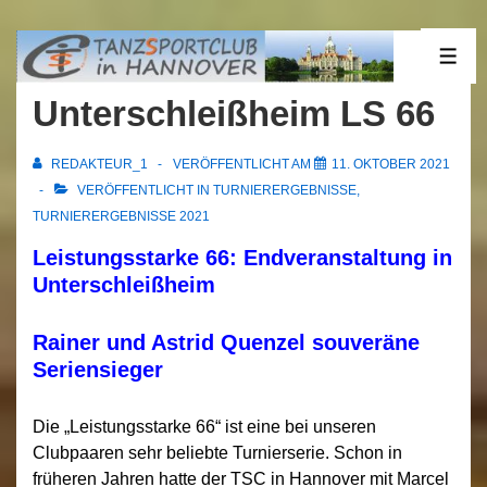
↓
Zum
09.10.2021
ME
Inhalt
Unterschleißheim LS 66
REDAKTEUR_1
VERÖFFENTLICHT AM
11. OKTOBER 2021
VERÖFFENTLICHT IN
TURNIERERGEBNISSE
,
TURNIERERGEBNISSE 2021
Leistungsstarke 66: Endveranstaltung in
Unterschleißheim
Rainer und Astrid Quenzel souveräne
Seriensieger
Die „Leistungsstarke 66“ ist eine bei unseren
Clubpaaren sehr beliebte Turnierserie. Schon in
früheren Jahren hatte der TSC in Hannover mit Marcel