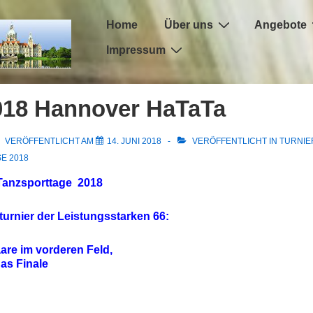
Hauptnavigation
Home
Über uns
Angebote
Impressum
018 Hannover HaTaTa
VERÖFFENTLICHT AM
14. JUNI 2018
VERÖFFENTLICHT IN
TURNIE
E 2018
anzsporttage 2018
sturnier der Leistungsstarken 66:
aare im vorderen Feld,
das Finale