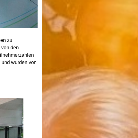
len zu
r von den
eilnehmerzahlen
on und wurden von