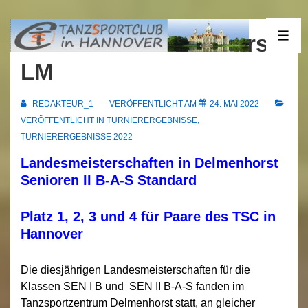
↓
Zum
21.05.2022 Delmenhorst
ME
Inhalt
LM
REDAKTEUR_1
VERÖFFENTLICHT AM
24. MAI 2022
VERÖFFENTLICHT IN
TURNIERERGEBNISSE
,
TURNIERERGEBNISSE 2022
Landesmeisterschaften in Delmenhorst
Senioren II B-A-S Standard
Platz 1, 2, 3 und 4 für Paare des TSC in
Hannover
Die diesjährigen Landesmeisterschaften für die
Klassen SEN I B und SEN II B-A-S fanden im
Tanzsportzentrum Delmenhorst statt, an gleicher