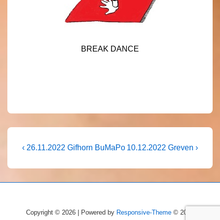
BREAK DANCE
Beitragsnavigation
Vorheriger
Nächster
‹ 26.11.2022 Gifhorn BuMaPo
10.12.2022 Greven ›
Beitrag
Beitrag
ist
ist
Copyright © 2026 | Powered by
Responsive-Theme
© 2026