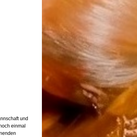
annschaft und
 noch einmal
önenden