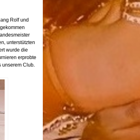
ang Rolf und
zu gekommen
Landesmeister
n, unterstützten
rt wurde die
rnieren erprobte
s unserem Club.