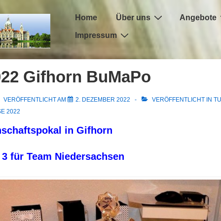
Hauptnavigation
Home
Über uns
Angebote
Impressum
022 Gifhorn BuMaPo
VERÖFFENTLICHT AM
2. DEZEMBER 2022
VERÖFFENTLICHT IN
T
E 2022
chaftspokal in Gifhorn
 3 für Team Niedersachsen