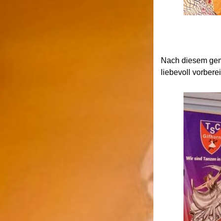
Nach diesem gemü
liebevoll vorbere