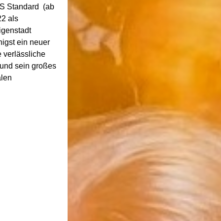
 S Standard (ab
22 als
igenstadt
igst ein neuer
 verlässliche
 und sein großes
alen