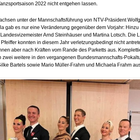
Tanzsportsaison 2022 nicht entgehen lassen.
achsen unter der Mannschaftsführung von NTV-Präsident Wolfg
ela gab es nur eine Veränderung gegenüber dem Vorjahr: Hin
Landesvizemeister Arnd Steinhäuser und Martina Lotsch. Die 
Pfeiffer konnten in diesem Jahr verletzungsbedingt nicht antrete
nnen aber nach Kräften vom Rande des Parketts aus. Komplettie
 zwei weitere in den vergangenen Bundesmannschafts-Pokaltu
ilke Bartels sowie Mario Müller-Frahm und Michaela Frahm au