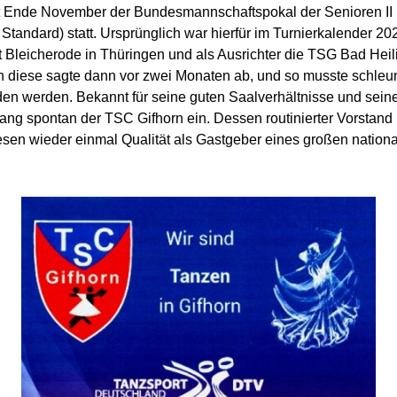
det Ende November der Bundesmannschaftspokal der Senioren II
 S Standard) statt. Ursprünglich war hierfür im Turnierkalender 20
t Bleicherode in Thüringen und als Ausrichter die TSG Bad Heil
diese sagte dann vor zwei Monaten ab, und so musste schleun
den werden. Bekannt für seine guten Saalverhältnisse und seine
rang spontan der TSC Gifhorn ein. Dessen routinierter Vorstand
sen wieder einmal Qualität als Gastgeber eines großen nation