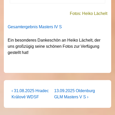
Fotos: Heiko Lächelt
Gesamtergebnis Masters IV S
Ein besonderes Dankeschön an Heiko Lächelt, der
uns großzügig seine schönen Fotos zur Verfügung
gestellt hat!
Beitragsnavigation
Vorheriger
Nächster
‹ 31.08.2025 Hradec
13.09.2025 Oldenburg
Beitrag
Beitrag
Králové WDSF
GLM Masters V S ›
ist
ist