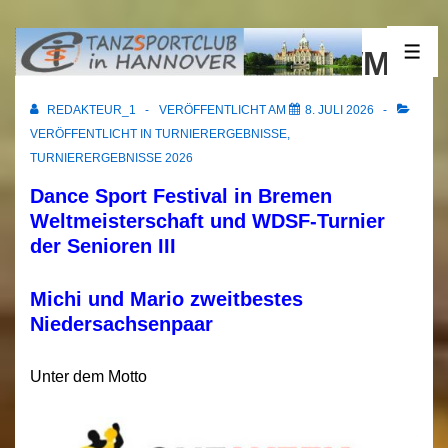
↓
Zum
24.06.2026 Bremen WM
ME
Inhalt
REDAKTEUR_1
VERÖFFENTLICHT AM
8. JULI 2026
VERÖFFENTLICHT IN
TURNIERERGEBNISSE
,
TURNIERERGEBNISSE 2026
Dance Sport Festival in Bremen
Weltmeisterschaft und WDSF-Turnier
der Senioren III
Michi und Mario zweitbestes
Niedersachsenpaar
Unter dem Motto