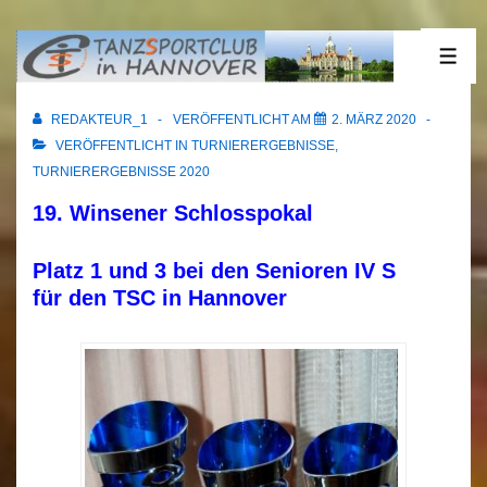
↓
Zum
29.02.2020 Winsen
ME
Inhalt
REDAKTEUR_1
VERÖFFENTLICHT AM
2. MÄRZ 2020
VERÖFFENTLICHT IN
TURNIERERGEBNISSE
,
TURNIERERGEBNISSE 2020
19. Winsener Schlosspokal
Platz 1 und 3 bei den Senioren IV S
für den TSC in Hannover