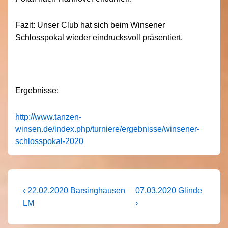
Fazit: Unser Club hat sich beim Winsener
Schlosspokal wieder eindrucksvoll präsentiert.
Ergebnisse:
http://www.tanzen-
winsen.de/index.php/turniere/ergebnisse/winsener-
schlosspokal-2020
Beitragsnavigation
Vorheriger
Nächster
‹ 22.02.2020 Barsinghausen
07.03.2020 Glinde
Beitrag
Beitrag
LM
›
ist
ist