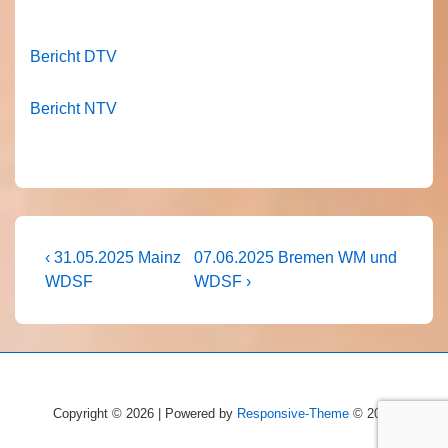
Bericht DTV
Bericht NTV
Beitragsnavigation
Vorheriger
Nächster
‹ 31.05.2025 Mainz
07.06.2025 Bremen WM und
Beitrag
Beitrag
WDSF
WDSF ›
ist
ist
Copyright © 2026 | Powered by
Responsive-Theme
© 2026