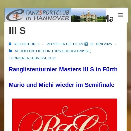
↓
Zum
31.05.2025 Fürth RL Mas
ME
Inhalt
III S
REDAKTEUR_1
VERÖFFENTLICHT AM
13. JUNI 2025
VERÖFFENTLICHT IN
TURNIERERGEBNISSE
,
TURNIERERGEBNISSE 2025
Ranglistenturnier Masters III S in Fürth
Mario und Michi wieder im Semifinale